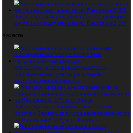
Реконструкція мереж зовнішнього освітлення
внутрішньоквартально по пл. Павловській, 2/2
ПРОЕКТИ
Реконструкція зовнішнього освітлення
пішохідного мосту через річку Харків
Нетеченською набережною
Реконструкція зовнішнього освітлення по
провулку Банному та внутрішньоквартально по
пл. Павловській, 2/2 у місті Харків