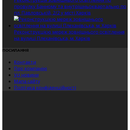
провулку Банному та внутрішньоквартально по
пл. Павловській, 2/2 у місті Харків
Реконструкцією мереж зовнішнього освітлення
на вулиці Плеханівська, м. Харків
ПОСИЛАННЯ
Контакти
Про компанію
Усі новини
Мапа сайту
Політика конфіденційності