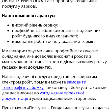
ОВ «МПК ЕНЕРГОПОСТАЧ» пропонує геодезичні
послуги у Харкові.
Наша компанія гарантує:
високий рівень сервісу;
професійне та якісне виконання геодезичних
робіт будь-якого виду складності;
виконання робіт точно у вказаний термін.
Ми використовуємо лише професійне та сучасне
обладнання, яке дозволяє виконати роботи з
максимальною точністю, що відіграє важливу роль у
геодезичних документах.
Наші геодезичні послуги представлені широким
спектром робіт, тому ви можете
замовити
топографічну зйомку
, виконавчу зйомку, а також ми
для вас виконаємо
узгодження проектної
документації
з усіма зацікавленими сторонами.
Пункт меню «Послуги» – Геодезичні послуги – надасть