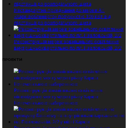
Нестандартне приєднання до мереж АТ
«Харківобленерго» потужністю 100 кВт від
підстанції до розподільчого щита
Реконструкція мереж зовнішнього освітлення
внутрішньоквартально по пл. Павловській, 2/2
ПРОЕКТИ
Реконструкція зовнішнього освітлення
пішохідного мосту через річку Харків
Нетеченською набережною
Реконструкція зовнішнього освітлення по